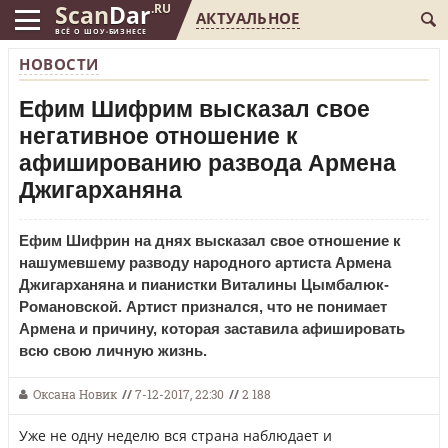
Scan
Dar
.RU
АКТУАЛЬНОЕ
ВСЁ О ШОУ-БИЗНЕСЕ
НОВОСТИ
Ефим Шифрим высказал свое
негативное отношение к
афишированию развода Армена
Джигарханяна
Ефим Шифрин на днях высказал свое отношение к
нашумевшему разводу народного артиста Армена
Джигарханяна и пианистки Виталины Цымбалюк-
Романовской. Артист признался, что не понимает
Армена и причину, которая заставила афишировать
всю свою личную жизнь.
Оксана Новик
//
7-12-2017, 22:30
//
2 188
Уже не одну неделю вся страна наблюдает и