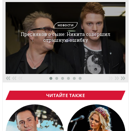
НОВОСТИ
Пресняков о сыне: Никита совершил
страшную ошибку
«
«
«
»
»
»
ЧИТАЙТЕ ТАКЖЕ