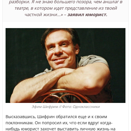
разборки. Я не знаю большего позора, чем аншлаг в
театре, в котором идет представление из твоей
частной жизни...» –
заявил юморист.
Эфим Шифрим // Фото: Одноклассники
Высказавшись, Шифрин обратился еще и к своим
поклонникам. Он попросил их, что если вдруг когда-
нибудь юморист захочет выставить личную жизнь на