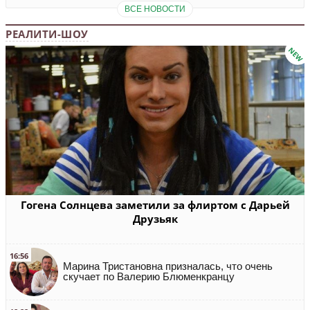
ВСЕ НОВОСТИ
РЕАЛИТИ-ШОУ
NEW
Гогена Солнцева заметили за флиртом с Дарьей
Друзьяк
16:56
Марина Тристановна призналась, что очень
скучает по Валерию Блюменкранцу