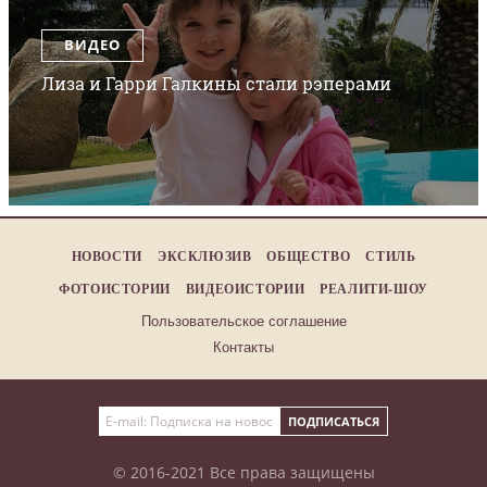
ВИДЕО
Лиза и Гарри Галкины стали рэперами
НОВОСТИ
ЭКСКЛЮЗИВ
ОБЩЕСТВО
СТИЛЬ
ФОТОИСТОРИИ
ВИДЕОИСТОРИИ
РЕАЛИТИ-ШОУ
Пользовательское соглашение
Контакты
© 2016-2021 Все права защищены