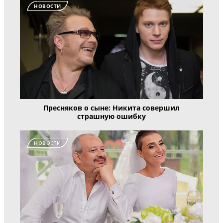
НОВОСТИ
Пресняков о сыне: Никита совершил
страшную ошибку
НОВОСТИ