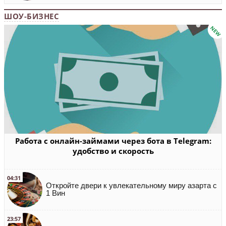
ШОУ-БИЗНЕС
NEW
Работа с онлайн-займами через бота в Telegram:
удобство и скорость
04:31
Откройте двери к увлекательному миру азарта с
1 Вин
23:57