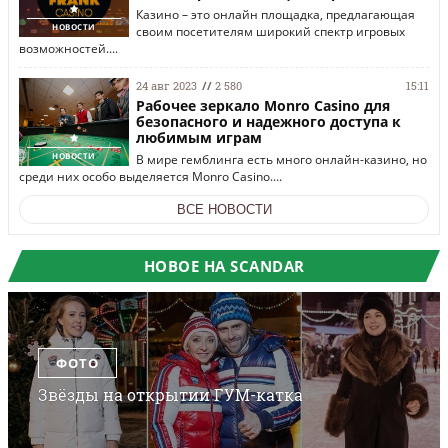
Казино – это онлайн площадка, предлагающая
НОВОСТИ
своим посетителям широкий спектр игровых
возможностей....
24 авг 2023
//
2 580
15:11
Рабочее зеркало Monro Casino для
безопасного и надежного доступа к
любимым играм
НОВОСТИ
В мире гемблинга есть много онлайн-казино, но
среди них особо выделяется Monro Casino....
ВСЕ НОВОСТИ
НОВОЕ НА SCANDAR
ФОТО
Звёзды на открытии ГУМ-катка