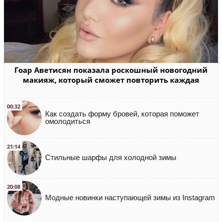
Гоар Аветисян показала роскошный новогодний
макияж, который сможет повторить каждая
00:32
Как создать форму бровей, которая поможет
омолодиться
21:14
Стильные шарфы для холодной зимы
20:08
Модные новинки наступающей зимы из Instagram