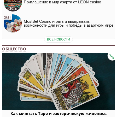
Приглашение в мир азарта от LEON casino
05:51
MostBet Casino играть и выигрывать:
возможности для игры и победы в азартном мире
ВСЕ НОВОСТИ
ОБЩЕСТВО
NEW
Как сочетать Таро и эзотерическую живопись