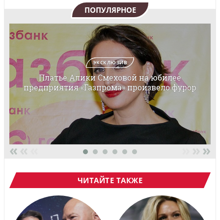
ПОПУЛЯРНОЕ
ЭКСКЛЮЗИВ
Платье Алики Смеховой на юбилее
предприятия «Газпрома» произвело фурор
«
«
«
»
»
»
ЧИТАЙТЕ ТАКЖЕ