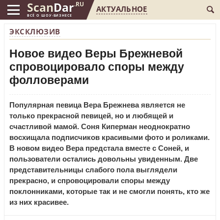
Scan
Dar
.RU
АКТУАЛЬНОЕ
ВСЁ О ШОУ-БИЗНЕСЕ
ЭКСКЛЮЗИВ
Новое видео Веры Брежневой
спровоцировало споры между
фолловерами
Популярная певица Вера Брежнева является не
только прекрасной певицей, но и любящей и
счастливой мамой. Соня Киперман неоднократно
восхищала подписчиков красивыми фото и роликами.
В новом видео Вера предстала вместе с Соней, и
пользователи остались довольны увиденным. Две
представительницы слабого пола выглядели
прекрасно, и спровоцировали споры между
поклонниками, которые так и не смогли понять, кто же
из них красивее.