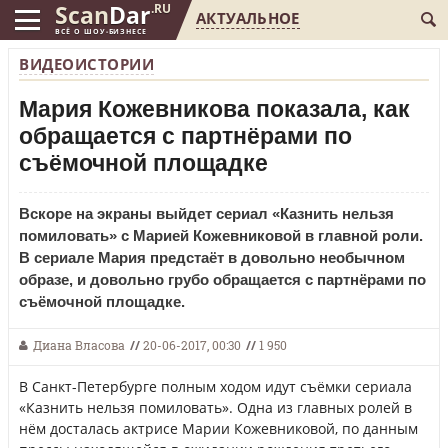
Scan
Dar
.RU
АКТУАЛЬНОЕ
ВСЁ О ШОУ-БИЗНЕСЕ
ВИДЕОИСТОРИИ
Мария Кожевникова показала, как
обращается с партнёрами по
съёмочной площадке
Вскоре на экраны выйдет сериал «Казнить нельзя
помиловать» с Марией Кожевниковой в главной роли.
В сериале Мария предстаёт в довольно необычном
образе, и довольно грубо обращается с партнёрами по
съёмочной площадке.
Диана Власова
//
20-06-2017, 00:30
//
1 950
В Санкт-Петербурге полным ходом идут съёмки сериала
«Казнить нельзя помиловать». Одна из главных ролей в
нём досталась актрисе Марии Кожевниковой, по данным