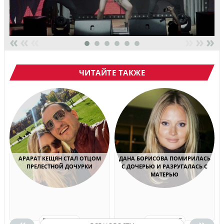
«
«
«
»
»
»
ЧИТАЙТЕ ТАКЖЕ
АРАРАТ КЕЩЯН СТАЛ ОТЦОМ
ДАНА БОРИСОВА ПОМИРИЛАСЬ
ПРЕЛЕСТНОЙ ДОЧУРКИ
С ДОЧЕРЬЮ И РАЗРУГАЛАСЬ С
МАТЕРЬЮ
«
»
ПОДРОБНЕЕ
ПОДРОБНЕЕ