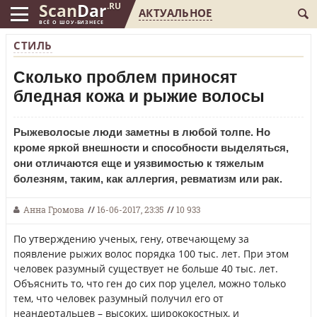
Scan
Dar
.RU
АКТУАЛЬНОЕ
ВСЁ О ШОУ-БИЗНЕСЕ
СТИЛЬ
Сколько проблем приносят
бледная кожа и рыжие волосы
Рыжеволосые люди заметны в любой толпе. Но
кроме яркой внешности и способности выделяться,
они отличаются еще и уязвимостью к тяжелым
болезням, таким, как аллергия, ревматизм или рак.
Анна Громова
//
16-06-2017, 23:35
//
10 933
По утверждению ученых, гену, отвечающему за
появление рыжих волос порядка 100 тыс. лет. При этом
человек разумный существует не больше 40 тыс. лет.
Объяснить то, что ген до сих пор уцелел, можно только
тем, что человек разумный получил его от
неандертальцев – высоких, ширококостных, и