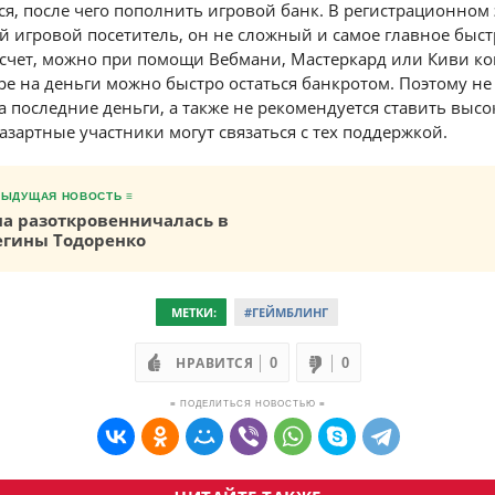
ся, после чего пополнить игровой банк. В регистрационном 
й игровой посетитель, он не сложный и самое главное быс
 счет, можно при помощи Вебмани, Мастеркард или Киви ко
гре на деньги можно быстро остаться банкротом. Поэтому не
а последние деньги, а также не рекомендуется ставить высо
азартные участники могут связаться с тех поддержкой.
ДЫДУЩАЯ НОВОСТЬ ≡
а разоткровенничалась в
егины Тодоренко
МЕТКИ:
#ГЕЙМБЛИНГ
НРАВИТСЯ
0
0
≡ ПОДЕЛИТЬСЯ НОВОСТЬЮ ≡