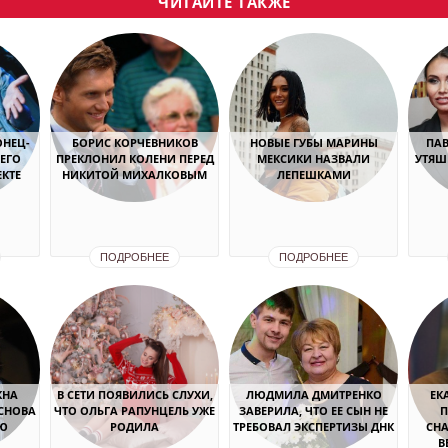
ЧИТАЙТЕ ТАКЖЕ
ОНЕЦ-
БОРИС КОРЧЕВНИКОВ
НОВЫЕ ГУБЫ МАРИНЫ
ПАВ
ЕГО
ПРЕКЛОНИЛ КОЛЕНИ ПЕРЕД
МЕКСИКИ НАЗВАЛИ
УТЯШ
КТЕ
НИКИТОЙ МИХАЛКОВЫМ
ЛЕПЕШКАМИ
ПОДРОБНЕЕ
ПОДРОБНЕЕ
КНА
В СЕТИ ПОЯВИЛИСЬ СЛУХИ,
ЛЮДМИЛА ДМИТРЕНКО
ЕК
СНОВА
ЧТО ОЛЬГА РАПУНЦЕЛЬ УЖЕ
ЗАВЕРИЛА, ЧТО ЕЕ СЫН НЕ
П
ИЮ
РОДИЛА
ТРЕБОВАЛ ЭКСПЕРТИЗЫ ДНК
СН
В