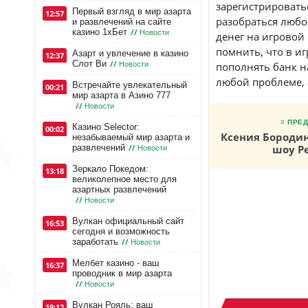
зарегистрировать
Первый взгляд в мир азарта
12:57
разобраться любо
и развлечений на сайте
казино 1хБет
//
Новости
денег на игровой
помнить, что в и
Азарт и увлечение в казино
12:37
Слот Ви
//
Новости
пополнять банк н
любой проблеме, 
Встречайте увлекательный
00:21
мир азарта в Азино 777
//
Новости
≡ ПРЕ
Казино Selector:
00:02
Ксения Бородин
незабываемый мир азарта и
развлечений
//
шоу Р
Новости
Зеркало Покедом:
13:18
великолепное место для
азартных развлечений
//
Новости
Вулкан официальный сайт
16:53
сегодня и возможность
заработать
//
Новости
Мелбет казино - ваш
16:37
проводник в мир азарта
//
Новости
Вулкан Рояль: ваш
19:12