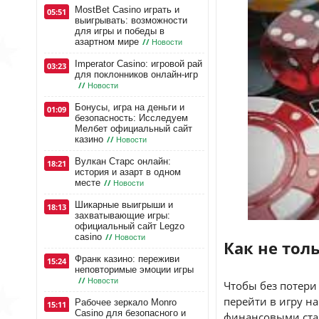
MostBet Casino играть и
05:51
выигрывать: возможности
для игры и победы в
азартном мире
//
Новости
Imperator Casino: игровой рай
03:23
для поклонников онлайн-игр
//
Новости
Бонусы, игра на деньги и
01:09
безопасность: Исследуем
Мелбет официальный сайт
казино
//
Новости
Вулкан Старс онлайн:
18:21
история и азарт в одном
месте
//
Новости
Шикарные выигрыши и
18:13
захватывающие игры:
официальный сайт Legzo
casino
//
Новости
Как не тол
Франк казино: переживи
15:24
неповторимые эмоции игры
//
Новости
Чтобы без потери
перейти в игру н
Рабочее зеркало Monro
15:11
Casino для безопасного и
финансовыми став