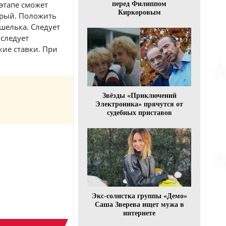
этапе сможет
перед Филиппом
Киркоровым
трый. Положить
шелька. Следует
 следует
кие ставки. При
Звёзды «Приключений
Электроника» прячутся от
судебных приставов
Экс-солистка группы «Демо»
Саша Зверева ищет мужа в
интернете