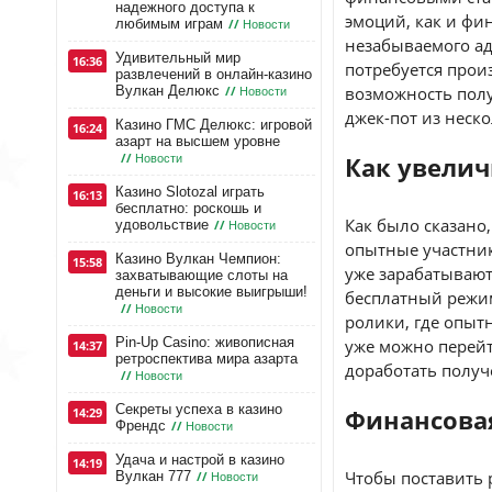
надежного доступа к
эмоций, как и фи
любимым играм
//
Новости
незабываемого ад
Удивительный мир
16:36
потребуется прои
развлечений в онлайн-казино
Вулкан Делюкс
//
возможность полу
Новости
джек-пот из неск
Казино ГМС Делюкс: игровой
16:24
азарт на высшем уровне
//
Как увелич
Новости
Казино Slotozal играть
16:13
бесплатно: роскошь и
Как было сказано
удовольствие
//
Новости
опытные участни
Казино Вулкан Чемпион:
15:58
уже зарабатывают
захватывающие слоты на
деньги и высокие выигрыши!
бесплатный режим
//
Новости
ролики, где опыт
Pin-Up Casino: живописная
уже можно перейт
14:37
ретроспектива мира азарта
доработать полу
//
Новости
Секреты успеха в казино
Финансовая
14:29
Френдс
//
Новости
Удача и настрой в казино
14:19
Чтобы поставить 
Вулкан 777
//
Новости