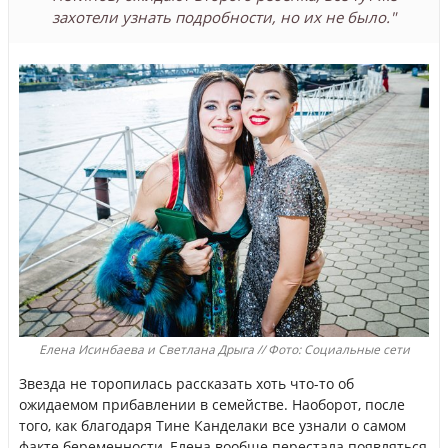
захотели узнать подробности, но их не было."
Елена Исинбаева и Светлана Дрыга // Фото: Социальные сети
Звезда не торопилась рассказать хоть что-то об
ожидаемом прибавлении в семействе. Наоборот, после
того, как благодаря Тине Канделаки все узнали о самом
факте беременности, Елена вообще перестала появляться