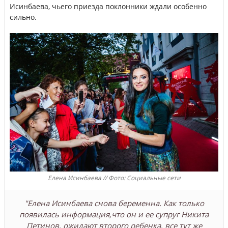
Исинбаева, чьего приезда поклонники ждали особенно
сильно.
Елена Исинбаева // Фото: Социальные сети
"Елена Исинбаева снова беременна. Как только
появилась информация,что он и ее супруг Никита
Петинов, ожидают второго ребенка, все тут же