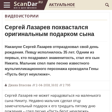
Scan
Dar
.RU
АКТУАЛЬНОЕ
ВСЁ О ШОУ-БИЗНЕСЕ
ВИДЕОИСТОРИИ
Сергей Лазарев похвастался
оригинальным подарком сына
Накануне Сергей Лазарев отпраздновал свой день
рождения. Певцу исполнилось 35 лет. Одним из
первых, кто поздравил знаменитость, стал его сын
Никита. Мальчик спел папе песню известного
мультипликационного персонажа крокодила Гены
«Пусть бегут неуклюже».
Диана Власова
//
2-04-2018, 16:02
//
2 795
Сергей Лазарев не может нарадоваться на маленького
сына Никиту. Недавно мальчик сделал отцу
замечательный подарок к его тридцать пятому дню
рождения – спел песню «Пусть бегут неуклюже».