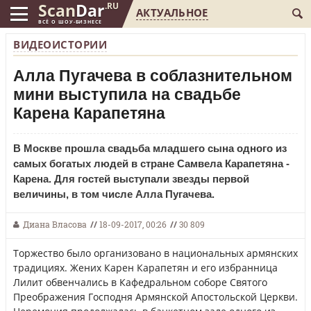
Scan
Dar
.RU
АКТУАЛЬНОЕ
ВСЁ О ШОУ-БИЗНЕСЕ
ВИДЕОИСТОРИИ
Алла Пугачева в соблазнительном
мини выступила на свадьбе
Карена Карапетяна
В Москве прошла свадьба младшего сына одного из
самых богатых людей в стране Самвела Карапетяна -
Карена. Для гостей выступали звезды первой
величины, в том числе Алла Пугачева.
Диана Власова
//
18-09-2017, 00:26
//
30 809
Торжество было организовано в национальных армянских
традициях. Жених Карен Карапетян и его избранница
Лилит обвенчались в Кафедральном соборе Святого
Преображения Господня Армянской Апостольской Церкви.