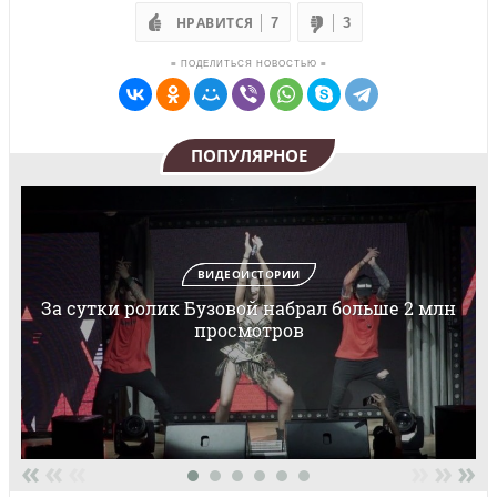
НРАВИТСЯ
7
3
≡ ПОДЕЛИТЬСЯ НОВОСТЬЮ ≡
ПОПУЛЯРНОЕ
ВИДЕОИСТОРИИ
За сутки ролик Бузовой набрал больше 2 млн
просмотров
«
«
«
»
»
»