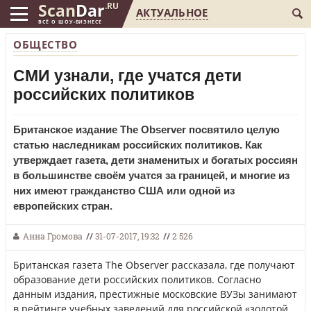
Scan
Dar
.RU
АКТУАЛЬНОЕ
ВСЁ О ШОУ-БИЗНЕСЕ
ОБЩЕСТВО
СМИ узнали, где учатся дети
российских политиков
Британское издание The Observer посвятило целую
статью наследникам российских политиков. Как
утверждает газета, дети знаменитых и богатых россиян
в большинстве своём учатся за границей, и многие из
них имеют гражданство США или одной из
европейских стран.
Анна Громова
//
31-07-2017, 19:32
//
2 526
Британская газета The Observer рассказала, где получают
образование дети российских политиков. Согласно
данным издания, престижные московские ВУЗы занимают
в рейтинге учебных заведений для российской «золотой