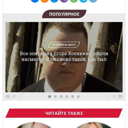
ПОПУЛЯРНОЕ
РЕАЛИТИ-ШОУ
Все операции Егора Холявина пошли
насмарку, и он снова такой, как был
«
«
«
»
»
»
ЧИТАЙТЕ ТАКЖЕ