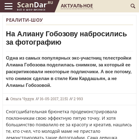
Scan
Dar
.RU
АКТУАЛЬНОЕ
ВСЁ О ШОУ-БИЗНЕСЕ
РЕАЛИТИ-ШОУ
На Алиану Гобозову набросились
за фотографию
Одна из самых популярных экс-участниц телестройки
Алиана Гобозова поделилась снимком, за который ее
раскритиковали некоторые подписчики. А все потому,
что снимок сделан в стиле Ким Кардашьян, а не
Алианы Гобозовой.
Ольга Чудук
//
16-05-2017, 21:51
//
2 993
Сногсшибательная брюнетка продемонстрировала
поклонникам свою эффектную пятую точку. И хотя
большинство похвалило ее за красоту и креатив, нашлись
те, кто счел, что молодой маме не пристало
демонстрировать такие фотографии. Сама девушка