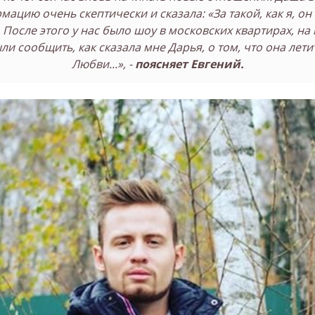
мацию очень скептически и сказала: «За такой, как я, он
. После этого у нас было шоу в московских квартирах, на
и сообщить, как сказала мне Дарья, о том, что она лети
Любви...», -
поясняет Евгений.