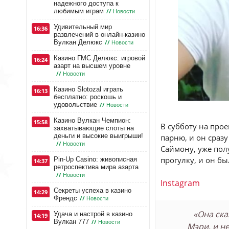
надежного доступа к
любимым играм
//
Новости
Удивительный мир
16:36
развлечений в онлайн-казино
Вулкан Делюкс
//
Новости
Казино ГМС Делюкс: игровой
16:24
азарт на высшем уровне
//
Новости
Казино Slotozal играть
16:13
бесплатно: роскошь и
удовольствие
//
Новости
Казино Вулкан Чемпион:
15:58
В субботу на про
захватывающие слоты на
деньги и высокие выигрыши!
парню, и он сраз
//
Новости
Саймону, уже пол
прогулку, и он б
Pin-Up Casino: живописная
14:37
ретроспектива мира азарта
//
Новости
Instagram
Секреты успеха в казино
14:29
Френдс
//
Новости
«Она ска
Удача и настрой в казино
14:19
Вулкан 777
//
Новости
Мэри, и н