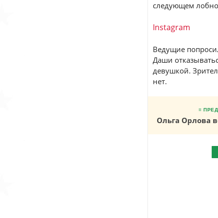
следующем лобном
Instagram
Ведущие попросил
Даши отказываться
девушкой. Зрител
нет.
≡ ПРЕ
Ольга Орлова в