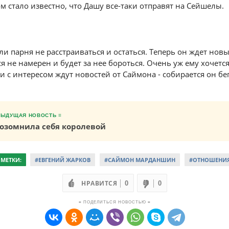
 стало известно, что Дашу все-таки отправят на Сейшелы.
и парня не расстраиваться и остаться. Теперь он ждет новы
 не намерен и будет за нее бороться. Очень уж ему хочется
и с интересом ждут новостей от Саймона - собирается он бе
ДЫДУЩАЯ НОВОСТЬ ≡
озомнила себя королевой
МЕТКИ:
#ЕВГЕНИЙ ЖАРКОВ
#САЙМОН МАРДАНШИН
#ОТНОШЕНИ
НРАВИТСЯ
0
0
≡ ПОДЕЛИТЬСЯ НОВОСТЬЮ ≡