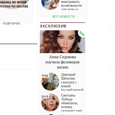
выигрывать:
ОМАНЕЦ ВО ВРЕМЯ
возможности
ОГУЛКИ ПО МОСКВЕ
для игры и
победы в
ВСЕ НОВОСТИ
азартном мире
ПОДРОБНЕЕ
ЭКСКЛЮЗИВ
NEW
Анна Седокова
поучила фоловеров
жизни
Дмитрий
17:02
Шепелев
съехался с
новой
возлюбленной
Светлана
23:15
Лобода
объяснила,
почему
скрывает имя
отца второй