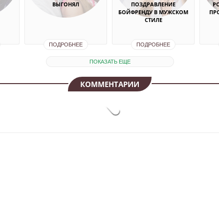
ВЫГОНЯЛ
ПОЗДРАВЛЕНИЕ
Р
БОЙФРЕНДУ В МУЖСКОМ
ПР
СТИЛЕ
ПОДРОБНЕЕ
ПОДРОБНЕЕ
ПОКАЗАТЬ ЕЩЕ
КОММЕНТАРИИ