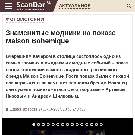
Scan
Dar
.RU
АКТУАЛЬНОЕ
ВСЁ О ШОУ-БИЗНЕСЕ
ФОТОИСТОРИИ
Знаменитые модники на показе
Maison Bohemique
Вчерашним вечером в столице состоялось одно из
самых громких и ожидаемых модных событий – показ
новой коллекции самого загадочного российского
бренда Maison Bohemique. Гости показа были с лихвой
вознаграждены за семь лет верности бренду. Наконец
они сумели познакомиться с его творцами – Артёмом
Низовым и Андреем Шилковым.
Диана Власова
//
10-10-2017, 20:45
//
3 477