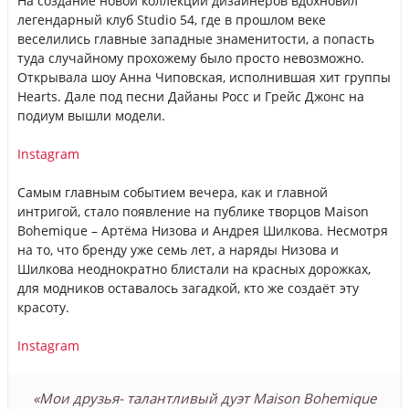
На создание новой коллекции дизайнеров вдохновил
легендарный клуб Studio 54, где в прошлом веке
веселились главные западные знаменитости, а попасть
туда случайному прохожему было просто невозможно.
Открывала шоу Анна Чиповская, исполнившая хит группы
Hearts. Дале под песни Дайаны Росс и Грейс Джонс на
подиум вышли модели.
Instagram
Самым главным событием вечера, как и главной
интригой, стало появление на публике творцов Maison
Bohemique – Артёма Низова и Андрея Шилкова. Несмотря
на то, что бренду уже семь лет, а наряды Низова и
Шилкова неоднократно блистали на красных дорожках,
для модников оставалось загадкой, кто же создаёт эту
красоту.
Instagram
«Мои друзья- талантливый дуэт Maison Bohemique