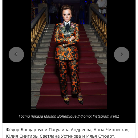
Гости показа Maison Bohemique // Фото: Instagram // №1
Фёдор Бондарчук и Пацулина Андреева, Анна Чиповская,
Юлия Снигирь, Светлана Устинова и Илья Стюарт,