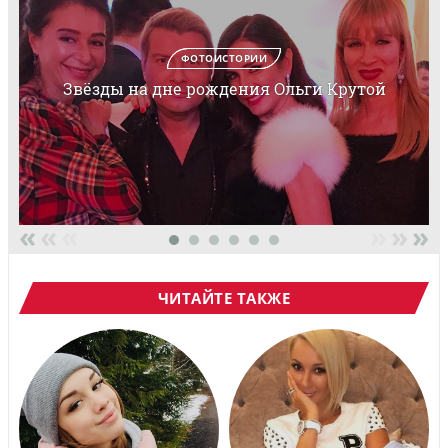
ФОТОИСТОРИИ
Звёзды на дне рождения Ольги Крутой
«
«
«
»
»
»
ЧИТАЙТЕ ТАКЖЕ