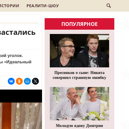
ИСТОРИИ
РЕАЛИТИ-ШОУ
ПОПУЛЯРНОЕ
вастались
ий уголок.
ммы «Идеальный
Пресняков о сыне: Никита
совершил страшную ошибку
Молодую вдову Дмитрия