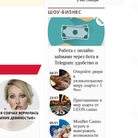
ШОУ-БИЗНЕС
NEW
Работа с онлайн-
займами через бота в
Telegram: удобство и
скорость
Откройте двери
04:31
к
увлекательному
миру азарта с 1
Вин
23:57
Приглашение в
мир азарта от
LEON casino
Я СОБЧАК ВЕРНУЛАСЬ
ЛИХИЕ ДЕВЯНОСТЫЕ»
MostBet Casino
05:51
играть и
выигрывать:
возможности