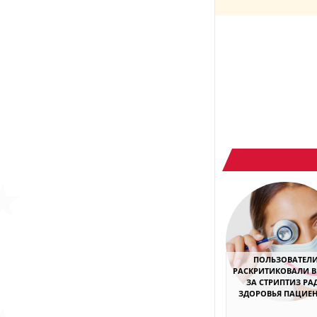
ПОЛЬЗОВАТЕЛ
РАСКРИТИКОВАЛИ 
ЗА СТРИПТИЗ РА
ЗДОРОВЬЯ ПАЦИЕ