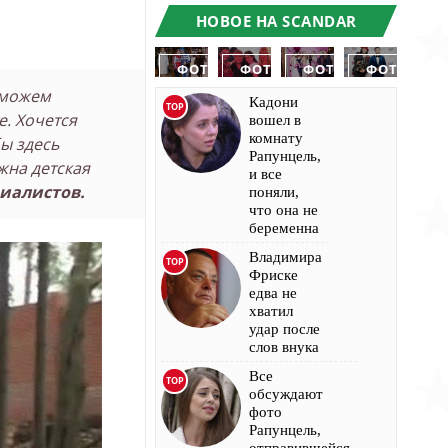
НОВОЕ НА SCANDAR
ФОТО
ФОТО
ФОТО
ФОТО
 можем
Звёзды
Звёзды
Дочь
Филипп
Кадони
TOP
е. Хочется
на
на
Александра
Киркоров,
вошел в
открытии
дне
Малинина
Иван
комнату
ы здесь
ГУМ-
рождения
отпраздновала
Ургант
Рапунцель,
жна детская
катка
Ольги
совершеннолетие
и
и все
циалистов.
поняли,
Крутой
другие
что она не
на
беременна
«Золотом
граммофон
Владимира
TOP
2018»
Фриске
едва не
хватил
удар после
слов внука
Все
TOP
обсуждают
фото
Рапунцель,