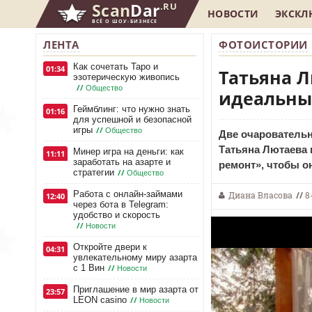
Scan
Dar
.RU
НОВОСТИ
ЭКСКЛ
ВСЁ О ШОУ-БИЗНЕСЕ
ЛЕНТА
ФОТОИСТОРИИ
Как сочетать Таро и
01:34
Татьяна Л
эзотерическую живопись
//
Общество
идеальны
Геймблинг: что нужно знать
01:16
для успешной и безопасной
игры
//
Общество
Две очаровательн
Татьяна Лютаева 
Минер игра на деньги: как
11:11
заработать на азарте и
ремонт», чтобы о
стратегии
//
Общество
Работа с онлайн-займами
Диана Власова
//
8
12:40
через бота в Telegram:
удобство и скорость
//
Новости
Откройте двери к
04:31
увлекательному миру азарта
с 1 Вин
//
Новости
Приглашение в мир азарта от
23:57
LEON casino
//
Новости