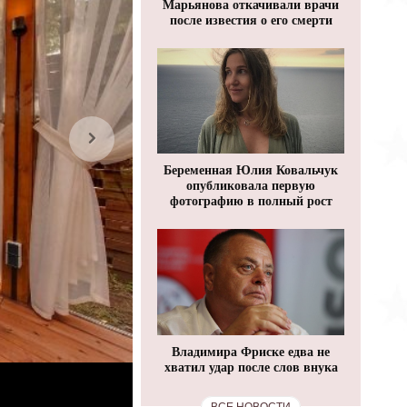
Марьянова откачивали врачи
после известия о его смерти
Беременная Юлия Ковальчук
опубликовала первую
фотографию в полный рост
Владимира Фриске едва не
хватил удар после слов внука
ВСЕ НОВОСТИ