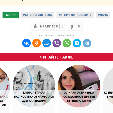
МЕТКИ:
#ТАТЬЯНА ЛЮТАЕВА
#АГНИЯ ДИТКОВСКИТЕ
#ДАЧА
НРАВИТСЯ
0
0
≡ ПОДЕЛИТЬСЯ НОВОСТЬЮ ≡
ЧИТАЙТЕ ТАКЖЕ
И
ЕЛЕНА ЛЕТУЧАЯ
АЛИАНУ УСТИНЕНКО
КСЕНИ
ВРАЧА
ПОЛНОСТЬЮ ОБНАЖИЛАСЬ
СОБЛАЗНЯЮТ ДРУЗЬЯ
В «
ДИ
ДЛЯ КАЛЕНДАРЯ
БЫВШЕГО МУЖА
НТОВ