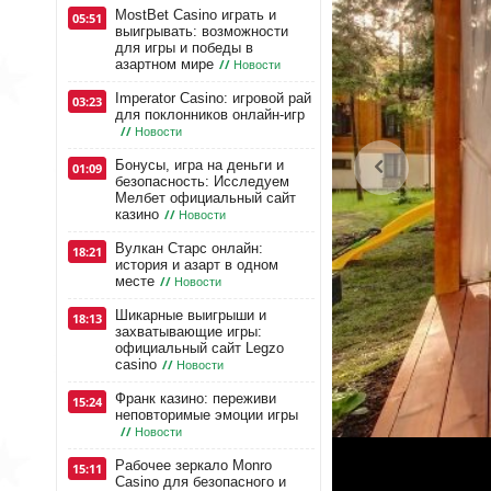
MostBet Casino играть и
05:51
выигрывать: возможности
для игры и победы в
азартном мире
//
Новости
Imperator Casino: игровой рай
03:23
для поклонников онлайн-игр
//
Новости
Бонусы, игра на деньги и
01:09
безопасность: Исследуем
Мелбет официальный сайт
казино
//
Новости
Вулкан Старс онлайн:
18:21
история и азарт в одном
месте
//
Новости
Шикарные выигрыши и
18:13
захватывающие игры:
официальный сайт Legzo
casino
//
Новости
Франк казино: переживи
15:24
неповторимые эмоции игры
//
Новости
Рабочее зеркало Monro
15:11
Casino для безопасного и