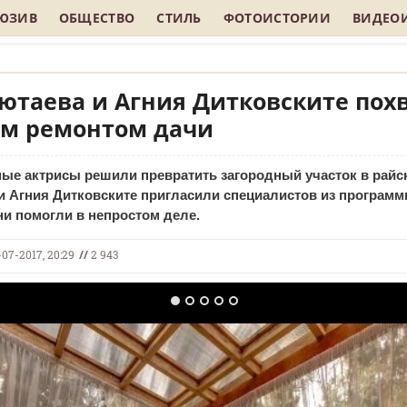
ЮЗИВ
ОБЩЕСТВО
СТИЛЬ
ФОТОИСТОРИИ
ВИДЕО
ютаева и Агния Дитковските пох
м ремонтом дачи
ые актрисы решили превратить загородный участок в райск
и Агния Дитковските пригласили специалистов из програ
ни помогли в непростом деле.
-07-2017, 20:29
//
2 943