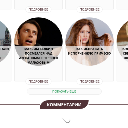
ПОДРОБНЕЕ
ПОДРОБНЕЕ
СТАЛИ
МАКСИМ ГАЛКИН
КАК ИСПРАВИТЬ
ЮЛ
ПОСМЕЯЛСЯ НАД
ИСПОРЧЕННУЮ ПРИЧЁСКУ
СВ
»
ИЗГНАННЫМ С ПЕРВОГО
Ш
МАЛАХОВЫМ
ПОДРОБНЕЕ
ПОДРОБНЕЕ
ПОКАЗАТЬ ЕЩЕ
КОММЕНТАРИИ