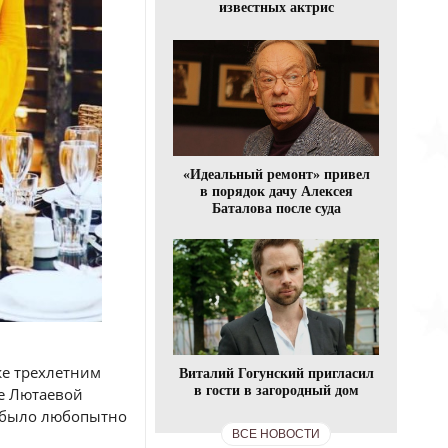
известных актрис
«Идеальный ремонт» привел
в порядок дачу Алексея
Баталова после суда
же трехлетним
Виталий Гогунский пригласил
в гости в загородный дом
е Лютаевой
ы было любопытно
ВСЕ НОВОСТИ