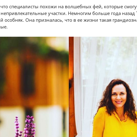
 что специалисты похожи на волшебных фей, которые смогу
непривлекательные участки. Немногим больше года назад 
й особняк. Она призналась, что в ее жизни такая грандиозн
ые.