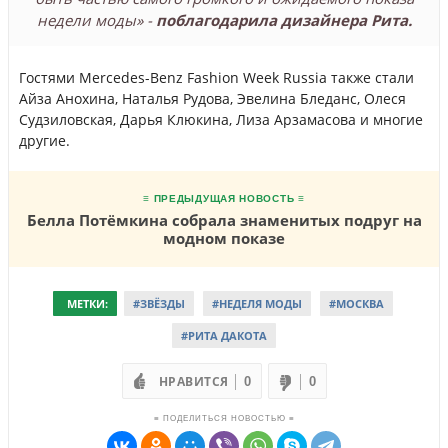
недели моды» -
поблагодарила дизайнера Рита.
Гостями Mercedes-Benz Fashion Week Russia также стали
Айза Анохина, Наталья Рудова, Эвелина Бледанс, Олеся
Судзиловская, Дарья Клюкина, Лиза Арзамасова и многие
другие.
≡ ПРЕДЫДУЩАЯ НОВОСТЬ ≡
Белла Потёмкина собрала знаменитых подруг на
модном показе
МЕТКИ:
#ЗВЁЗДЫ
#НЕДЕЛЯ МОДЫ
#МОСКВА
#РИТА ДАКОТА
НРАВИТСЯ
0
0
≡ ПОДЕЛИТЬСЯ НОВОСТЬЮ ≡