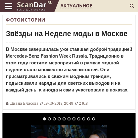
Scan
Dar
.RU
АКТУАЛЬНОЕ
ВСЁ О ШОУ-БИЗНЕСЕ
ФОТОИСТОРИИ
Звёзды на Неделе моды в Москве
В Москве завершилась уже ставшая доброй традицией
Mercedes-Benz Fashion Week Russia. Традиционно в
этом году гостями мероприятий в рамках модной
недели стало множество знаменитостей. Они
присматривались к свежим модным трендам,
подыскивали наряды для светских выходов и на
каждый день, а иногда и сами участвовали в показах.
Диана Власова
//
19-10-2018, 20:49
//
2 918